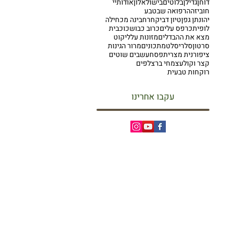
דוחן
גדילן
בלוטים
בישול
אלון
אודותיי
חוביזה
הרפואה שבטבע
יהונתן גפן
טיון דביק
חרחבינה מכחילה
לופית
כרפס עלים
כרוב כבוש
כוכבית
מצא את ההבדלים
מזונות על
ליקוט
סרטון
סלרי
סלט
מתכונים
מרור הגינות
ציפורנית מצרית
פסח
עשבים שוטים
קצר וקולע
צמחי בר
צלפים
רוקחות טבעית
עקבו אחרינו
סיורי ליקוט
קורס ליקוט מקצועי
קורס מורים לליקוט
ספר הליקוט
מתכונים