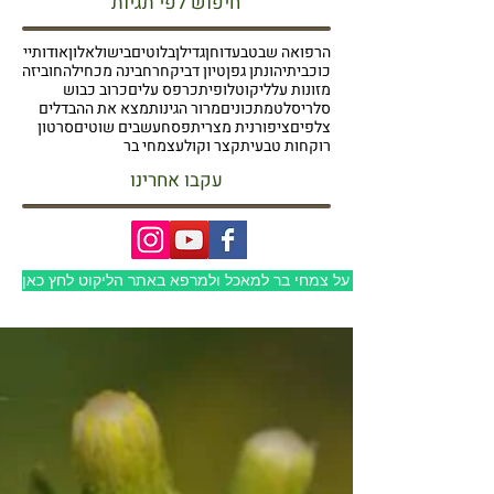
חיפוש לפי תגיות
הרפואה שבטבע
דוחן
גדילן
בלוטים
בישול
אלון
אודותיי
כוכבית
יהונתן גפן
טיון דביק
חרחבינה מכחילה
חוביזה
מזונות על
ליקוט
לופית
כרפס עלים
כרוב כבוש
סלרי
סלט
מתכונים
מרור הגינות
מצא את ההבדלים
צלפים
ציפורנית מצרית
פסח
עשבים שוטים
סרטון
רוקחות טבעית
קצר וקולע
צמחי בר
עקבו אחרינו
למעבר לבלוג על צמחי בר למאכל ולמרפא באתר הליקוט לחץ כאן