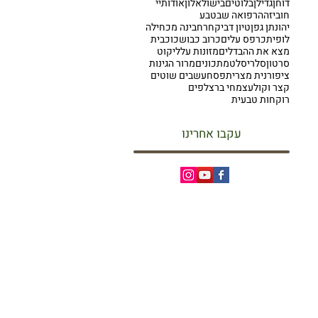
דוחן
גדילן
בלוטים
בישול
אלון
אודותיי
חוביזה
הרפואה שבטבע
יהונתן גפן
טיון דביק
חרחבינה מכחילה
לופית
כרפס עלים
כרוב כבוש
כוכבית
מצא את ההבדלים
מזונות על
ליקוט
סרטון
סלרי
סלט
מתכונים
מרור הגינות
ציפורנית מצרית
פסח
עשבים שוטים
קצר וקולע
צמחי בר
צלפים
רוקחות טבעית
עקבו אחרינו
סיורי ליקוט
קורס ליקוט מקצועי
קורס מורים לליקוט
ספר הליקוט
מתכונים