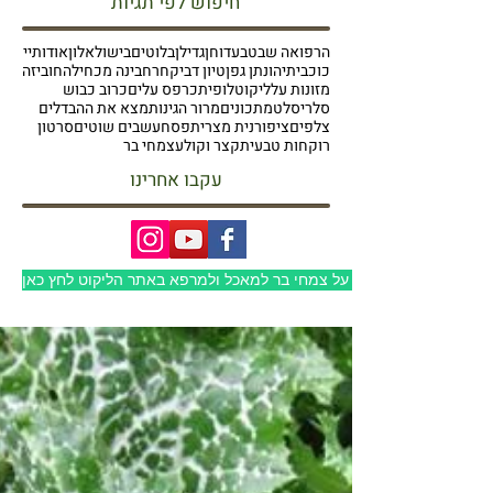
חיפוש לפי תגיות
הרפואה שבטבע
דוחן
גדילן
בלוטים
בישול
אלון
אודותיי
כוכבית
יהונתן גפן
טיון דביק
חרחבינה מכחילה
חוביזה
מזונות על
ליקוט
לופית
כרפס עלים
כרוב כבוש
סלרי
סלט
מתכונים
מרור הגינות
מצא את ההבדלים
צלפים
ציפורנית מצרית
פסח
עשבים שוטים
סרטון
רוקחות טבעית
קצר וקולע
צמחי בר
עקבו אחרינו
למעבר לבלוג על צמחי בר למאכל ולמרפא באתר הליקוט לחץ כאן