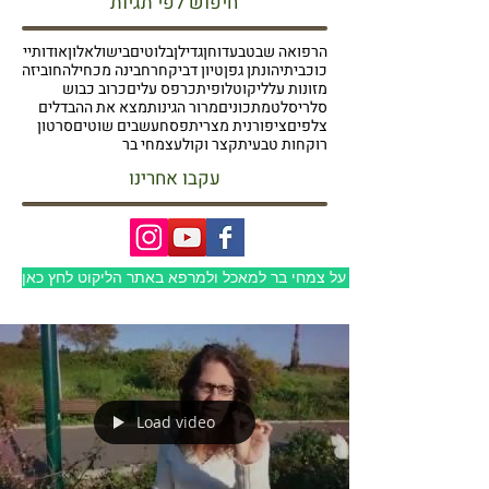
חיפוש לפי תגיות
הרפואה שבטבע
דוחן
גדילן
בלוטים
בישול
אלון
אודותיי
כוכבית
יהונתן גפן
טיון דביק
חרחבינה מכחילה
חוביזה
מזונות על
ליקוט
לופית
כרפס עלים
כרוב כבוש
סלרי
סלט
מתכונים
מרור הגינות
מצא את ההבדלים
צלפים
ציפורנית מצרית
פסח
עשבים שוטים
סרטון
רוקחות טבעית
קצר וקולע
צמחי בר
עקבו אחרינו
למעבר לבלוג על צמחי בר למאכל ולמרפא באתר הליקוט לחץ כאן
Load video