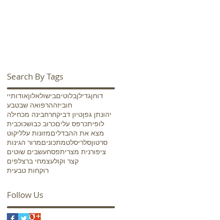
Search By Tags
דוחן
גדילן
בלוטים
בישול
אלון
אודותיי
חוביזה
הרפואה שבטבע
יהונתן גפן
טיון דביק
חרחבינה מכחילה
לופית
כרפס עלים
כרוב כבוש
כוכבית
מצא את ההבדלים
מזונות על
ליקוט
סרטון
סלרי
סלט
מתכונים
מרור הגינות
ציפורנית מצרית
פסח
עשבים שוטים
קצר וקולע
צמחי בר
צלפים
רוקחות טבעית
Follow Us