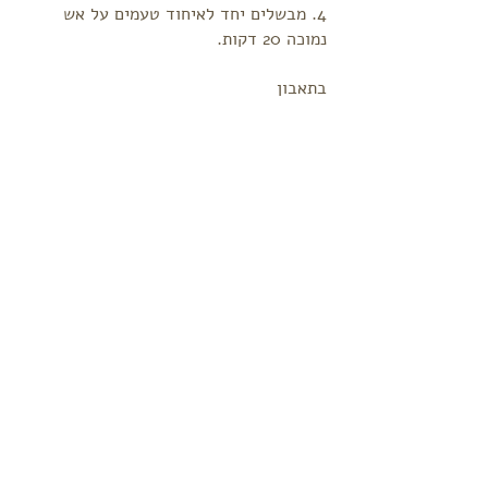
4. מבשלים יחד לאיחוד טעמים על אש
נמוכה 20 דקות.
בתאבון
לקבלת עדכונים
שלח
שלחו לנו וואסטאפ
כתובת: ת.ד. 492 עתלית