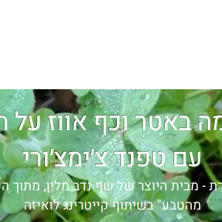
ל המרכז המקצועי לליקוט
ספר הליקוט
מתכונים
סרטונים
בלוג
אודות
ה באטר וכף אווז על 
עם טפנד צ׳ימצ׳ורי
 - מבית היוצר של שף נדב מלין, מתוך הפ
מהטבע"
בשיתוף קייטרינג לואיזה