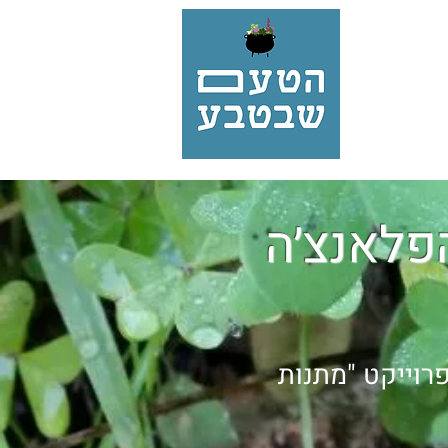
הפלאנצ׳ה
רוייקט "מתנות