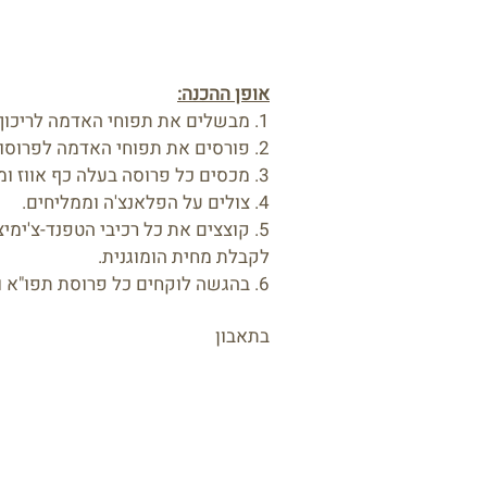
אופן ההכנה:
1. מבשלים את תפוחי האדמה לריכוך ומחכים שיתקררו.
2. פורסים את תפוחי האדמה לפרוסות עבות בערך בעובי 1.5 ס"מ
3. מכסים כל פרוסה בעלה כף אווז ומושחים בשמן זית.
4. צולים על הפלאנצ'ה וממליחים.
5. קוצצים את כל רכיבי הטפנד-צ'ימיצ
לקבלת מחית הומוגנית.
6. בהגשה לוקחים כל פרוסת תפו"א ושמים עליה כפית טפנד.
בתאבון
שלחו לנו וואסטאפ
כתובת: ת.ד. 492 עתלית