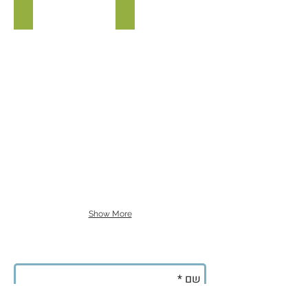
קדירת בלוטים
קמח בלוטים
קדירת
קמח
בלוטים
בלוטים
Show More
לקבלת עדכונים